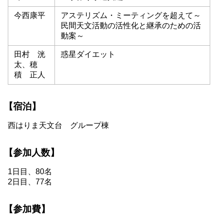
今西康平
アステリズム・ミーティングを超えて～
民間天文活動の活性化と継承のための活
動案～
田村 洸
惑星ダイエット
太、穂
積 正人
【宿泊】
西はりま天文台 グループ棟
【参加人数】
1日目、80名
2日目、77名
【参加費】