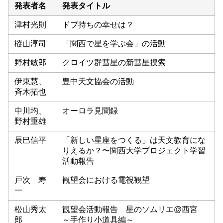
発表者名
発表タイトル
津村光則
ドブ持ちの幸せは？
樅山淳司
「関西で星を学ぶ会」の活動
野村敏郎
クロイツ群彗星の新彗星捜索
伊東慧、
豊中天文協会の活動
斉木拓也
中川均、
オーロラ見聞録
野村重雄
辰巳信平
「新しい星座をつくる」は天文教育にな
りえるか？〜関西大学プロジェクト学習
活動報告
戸次 寿
観望会における電視観望
一
松山秀太
観望会活動報告 星のソムリエ@西宮
郎
～手作り小道具編～