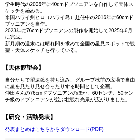
学生時代の2006年に40cmドブソニアンを自作して天体ス
ケッチを始める。
米国ハワイ州ヒロ（ハワイ島）赴任中の2016年に60cmド
ブソニアンを自作。
2023年に76cmドブソニアンの製作を開始して2025年6月
に完成。
新月期の週末には晴れ間を求めて全国の星見スポットで観
望・天体スケッチを行っている。
【天体観望会】
自分たちで望遠鏡を持ち込み、グループ棟前の広場で自由
に星を見たり見せ合ったりする時間として企画。
沖田さんの76cmドブソニアンのほか、60センチ、50セン
チ級のドブソニアンが並ぶ壮観な光景が広がりました。
【研究・活動発表】
発表まとめはこちらからダウンロード(PDF)