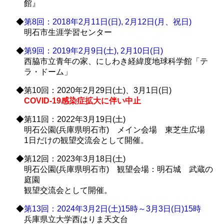
館』
◆
第8回：2018年2月11日(日), 2月12日(月、祝日)
明石市生涯学習センター
◆
第9回：2019年2月9日(土), 2月10日(日)
西脇市立青年の家、にしわき経緯度地球科学館「テ
ラ・ドーム」
◆第10回：2020年2月29日(土)、3月1日(日)
COVID-19感染症拡大に伴い中止
◆第11回：2022年3月19日(土)
明石公園(兵庫県明石市) メイン会場 東芝生広場
1日だけの観望交流会として開催。
◆第12回：2023年3月18日(土)
明石公園(兵庫県明石市) 観望会場：明石城 武蔵の
庭園
観望交流会として開催。
◆
第13回：2024年3月2日(土)15時～3月3日(日)15時
兵庫県立大学西はりま天文台