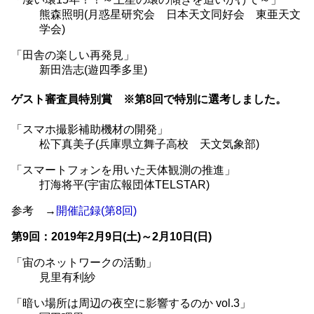
熊森照明(月惑星研究会 日本天文同好会 東亜天文
学会)
「田舎の楽しい再発見」
新田浩志(遊四季多里)
ゲスト審査員特別賞 ※第8回で特別に選考しました。
「スマホ撮影補助機材の開発」
松下真美子(兵庫県立舞子高校 天文気象部)
「スマートフォンを用いた天体観測の推進」
打海将平(宇宙広報団体TELSTAR)
参考 →
開催記録(第8回)
第9回：2019年2月9日(土)～2月10日(日)
「宙のネットワークの活動」
見里有利紗
「暗い場所は周辺の夜空に影響するのか vol.3」