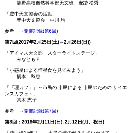
龍野高校自然科学部天文班 麦踏 松秀
「豊中天文協会の活動」
豊中天文協会 中川 均
参考 →
開催記録(第6回)
第7回(2017年2月25日(土)～2月26日(日))
「アイマス天文部 スターライトステージ」
みなともＰ
「小惑星による恒星食を見てみよう」
橋本 秋恵
「『理カフェ』～市民の 市民による 市民のための サイエ
ンスカフェ～」
茶木 恵子
参考 →
開催記録(第7回)
第8回：2018年2月11日(日), 2月12日(月、祝日)
「凄い環15年！！～土星の環の傾きを追いかけて～」