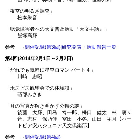
「夜空の明るさ調査」
松本朱音
「聴覚障害者への天文普及活動『天文手話』」
飯塚高輝
参考 →
開催記録(第3回)|研究発表・活動報告一覧
第4回(2014年2月1日～2月2日)
「だれでも気軽に星空ロマン パート４」
川崎 忠昭
「ホスピス観望会での体験談」
礒部みさき
「月の写真が解き明かす公転の謎」
後藤 大輝、田島 怜一郎、橋口 健太、林 萌々
音、志村 保乃佳、冨田 小冬、山田 祐月【ハー
トピア安八ジュニア天文倶楽部】
参考 →
開催記録(第4回)