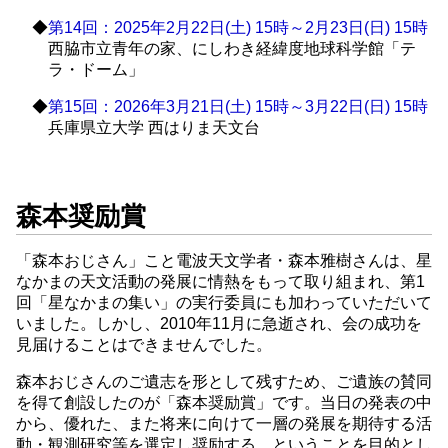
◆
第14回：2025年2月22日(土) 15時～2月23日(日) 15時
西脇市立青年の家、にしわき経緯度地球科学館「テ
ラ・ドーム」
◆
第15回：2026年3月21日(土) 15時～3月22日(日) 15時
兵庫県立大学 西はりま天文台
森本奨励賞
「森本おじさん」こと電波天文学者・森本雅樹さんは、星
なかまの天文活動の発展に情熱をもって取り組まれ、第1
回「星なかまの集い」の実行委員にも加わっていただいて
いました。しかし、2010年11月に急逝され、会の成功を
見届けることはできませんでした。
森本おじさんのご遺志を形として残すため、ご遺族の賛同
を得て創設したのが「森本奨励賞」です。当日の発表の中
から、優れた、また将来に向けて一層の発展を期待する活
動・観測研究等を選定し奨励する、ということを目的とし