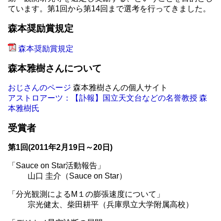
ています。第1回から第14回まで選考を行ってきました。
森本奨励賞規定
森本奨励賞規定
森本雅樹さんについて
おじさんのページ
森本雅樹さんの個人サイト
アストロアーツ：【訃報】国立天文台などの名誉教授 森
本雅樹氏
受賞者
第1回(2011年2月19日～20日)
「Sauce on Star活動報告」
山口 圭介（Sauce on Star）
「分光観測によるM１の膨張速度について」
宗光健太、柴田耕平（兵庫県立大学附属高校）