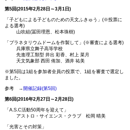
第5回(2015年2月28日～3月1日)
「子どもによる子どものための天文ふきゅう」(※投票に
よる選考)
山吹組(冨田理恩、松本珠樹)
「プラネタリウムドームを作製して」(※審査による選考)
兵庫県立舞子高等学校
先進理工類型 井出 彩香、村上 菜月
天文気象部 西田 侑加、酒井 祐美
※第5回は1組を参加者全員の投票で、1組を審査で選定し
ました。
参考 →
開催記録(第5回)
第6回(2016年2月27日～2月28日)
「A.S.C活動50周年を迎えて」
アストロ・サイエンス・クラブ 松岡 晴美
「光害とその対策」