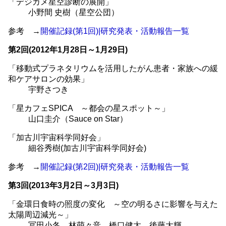
「デジカメ星空診断の展開」
小野間 史樹（星空公団）
参考 →
開催記録(第1回)|研究発表・活動報告一覧
第2回(2012年1月28日～1月29日)
「移動式プラネタリウムを活用したがん患者・家族への緩
和ケアサロンの効果」
宇野さつき
「星カフェSPICA ～都会の星スポット～」
山口圭介（Sauce on Star）
「加古川宇宙科学同好会」
細谷秀樹(加古川宇宙科学同好会)
参考 →
開催記録(第2回)|研究発表・活動報告一覧
第3回(2013年3月2日～3月3日)
「金環日食時の照度の変化 ～空の明るさに影響を与えた
太陽周辺減光～」
冨田小冬、林萌々音、橋口健太、後藤大輝