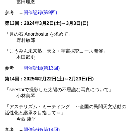
冨田理恩
参考 →
開催記録(第9回)
第13回：2024年3月2日(土)～3月3日(日)
「月の石 Anorthosite を求めて」
野村敏郎
「こうみん未来塾、天文・宇宙探究コース開催」
本田武史
参考 →
開催記録(第13回)
第14回：2025年2月22日(土)～2月23日(日)
「seestarで撮影した太陽の不思議な写真について」
小林美琴
「アステリズム・ミーティング ～全国の民間天文活動の
活性化と継承を目指して～」
今西 康平
参考 →
開催記録(第14回)